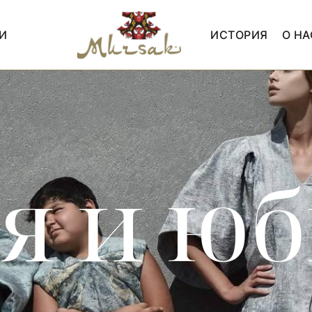
И
ИСТОРИЯ
О НА
я и ю