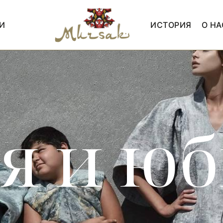
И
ИСТОРИЯ
О НА
я и ю