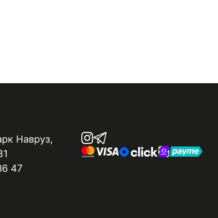
арк Навруз​,
31
86 47