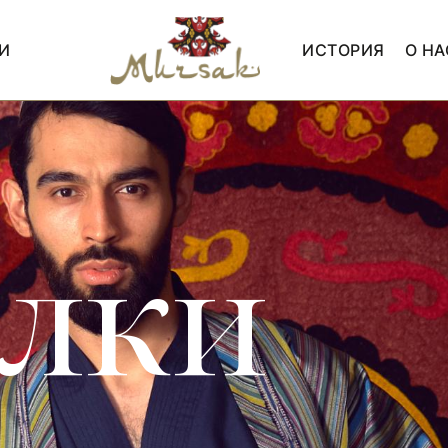
И
ИСТОРИЯ
О НА
олки