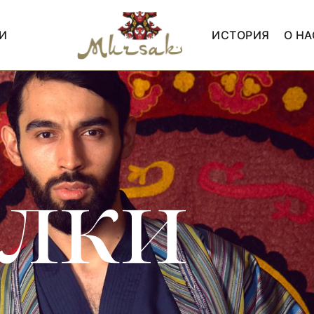
И
ИСТОРИЯ
О НА
олки