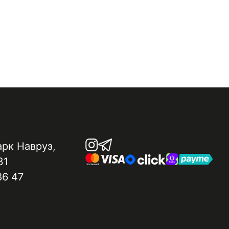
арк Навруз​,
31
86 47