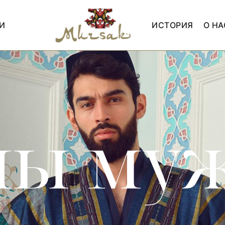
И
ИСТОРИЯ
О НА
ны му