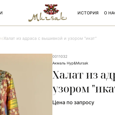
И
ИСТОРИЯ
О НА
ие
Халат из адраса с вышивкой и узором "икат"
0011032
Акмаль Нур&Mursak
Халат из а
узором "ика
Цена по запросу