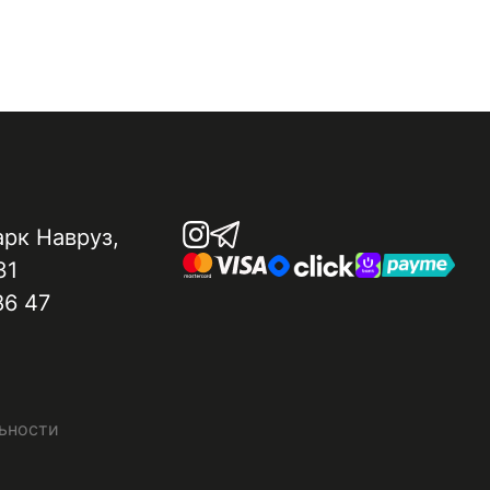
арк Навруз​,
31
86 47
ьности