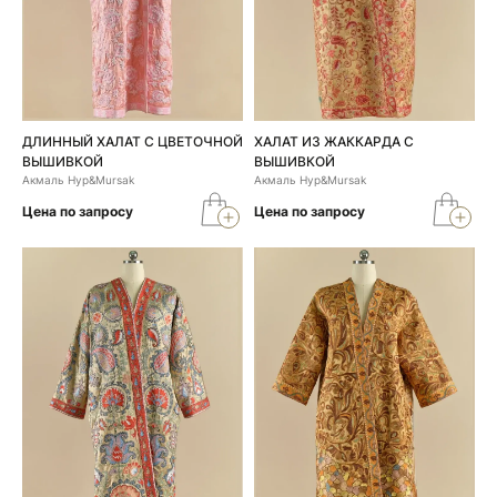
ДЛИННЫЙ ХАЛАТ С ЦВЕТОЧНОЙ
ХАЛАТ ИЗ ЖАККАРДА С
ВЫШИВКОЙ
ВЫШИВКОЙ
Акмаль Нур&Mursak
Акмаль Нур&Mursak
Цена по запросу
Цена по запросу