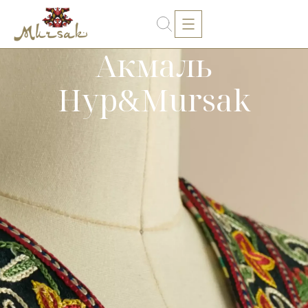
Акмаль
Нур&Mursak