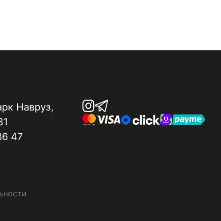
арк Навруз​,
31
86 47
ьности