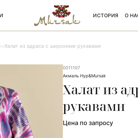
И
ИСТОРИЯ
О НА
ие
Халат из адраса с широкими рукавами
0011107
Акмаль Нур&Mursak
Халат из а
рукавами
Цена по запросу