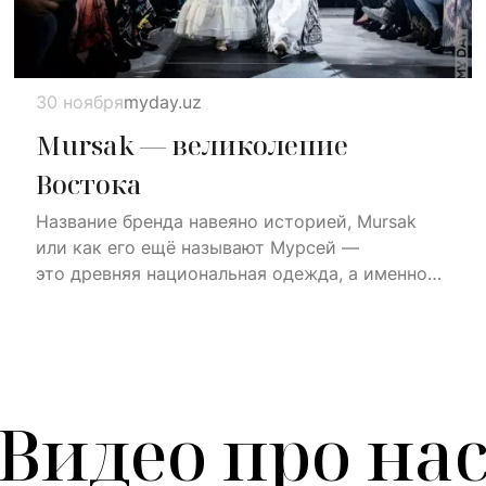
30 ноября
myday.uz
Mursak — великолепие
Востока
Название бренда навеяно историей, Mursak
или как его ещё называют Мурсей —
это древняя национальная одежда, а именно
женский халат. Все ткани, используемые
в коллекциях Mursak, сотканы вручную
мастерами Бухары, Самарканда и других
древнейших центров ткачества материи
Видео про на