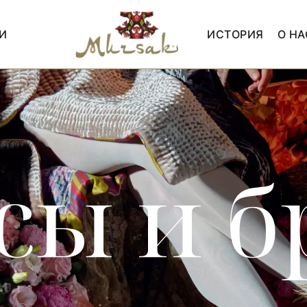
И
ИСТОРИЯ
О НА
сы и б