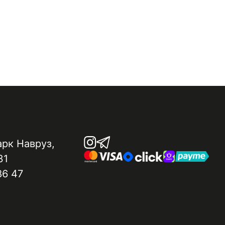
арк Навруз​,
31
86 47