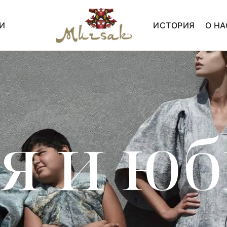
И
ИСТОРИЯ
О НА
я и ю