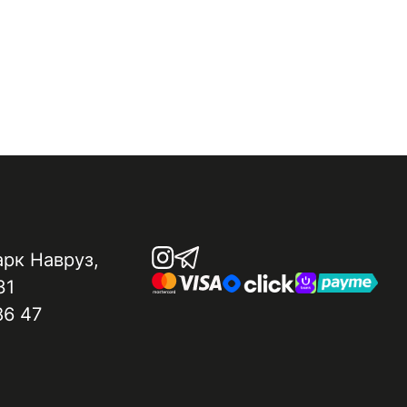
арк Навруз​,
31
86 47