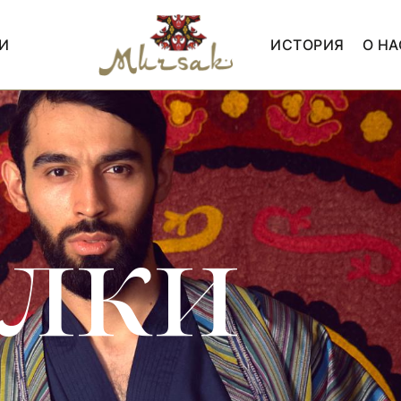
И
ИСТОРИЯ
О НА
олки