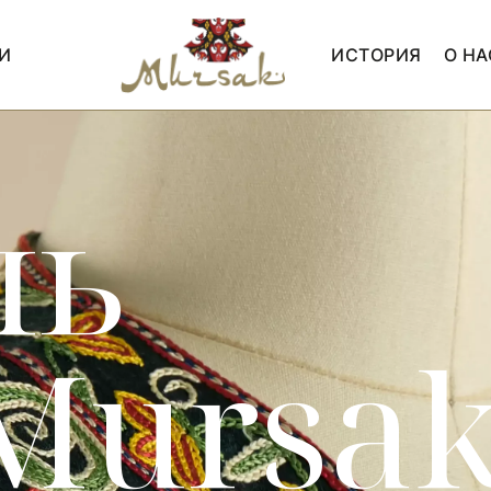
И
ИСТОРИЯ
О НА
ль
Mursa