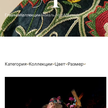
Главная
Коллекции
Акмаль Нур&Mursak
Категория
Коллекции
Цвет
Размер